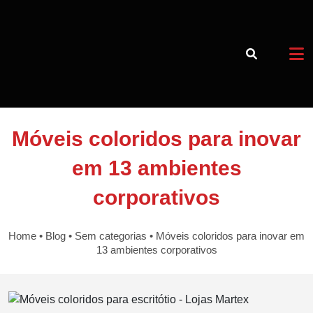
Móveis coloridos para inovar
Voltar a Loja
em 13 ambientes
Blog
corporativos
15 3373-4982
Home
•
Blog
•
Sem categorias
•
Móveis coloridos para inovar em
13 ambientes corporativos
15 97405-4451
Horário de atendimento