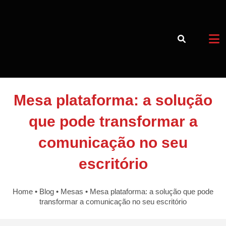
Mesa plataforma: a solução
Voltar a Loja
que pode transformar a
Blog
comunicação no seu
escritório
15 3373-4982
15 97405-4451
Home
•
Blog
•
Mesas
•
Mesa plataforma: a solução que pode
transformar a comunicação no seu escritório
Horário de atendimento