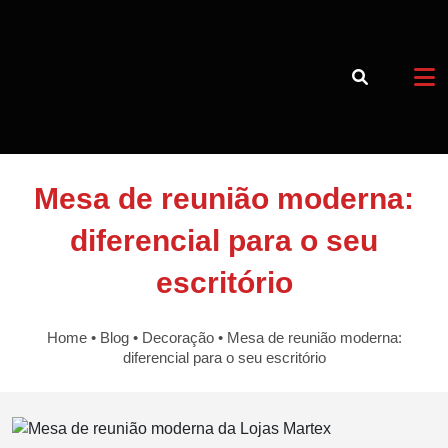
Mesa de reunião moderna:
Voltar a Loja
diferencial para o seu
Blog
escritório
15 3373-4982
Home
•
Blog
•
Decoração
•
Mesa de reunião moderna:
diferencial para o seu escritório
15 97405-4451
Horário de atendimento